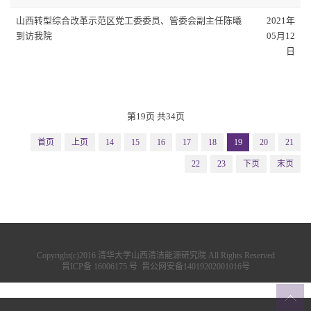
山西转型综合改革示范区党工委委员、管委会副主任陈曦
2021年
到访我院
05月12
日
第19页 共34页
首页
上页
14
15
16
17
18
19
20
21
22
23
下页
末页
Copyright(c)2016 清华大学山西清洁能源研究院 All Rights Reserved
晋ICP备 16006175 号
晋公网安备14019202001016号