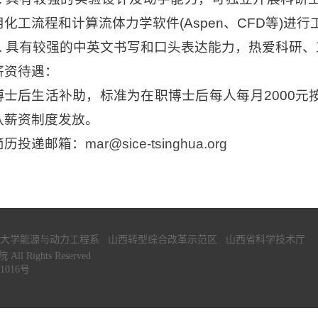
用化工流程和计算流体力学软件(Aspen、CFD等)进
4. 具有较强的中英文书写和口头表达能力，热爱科研
薪资待遇：
博士后生活补助，标准为在职博士后每人每月2000元
队薪资制度发放。
简历投递邮箱：
mar@sice-tsinghua.org
大学能源与动力工程系
山西转型综合改革示范区
山西省科学技术厅
 Rights Reserved
1016号