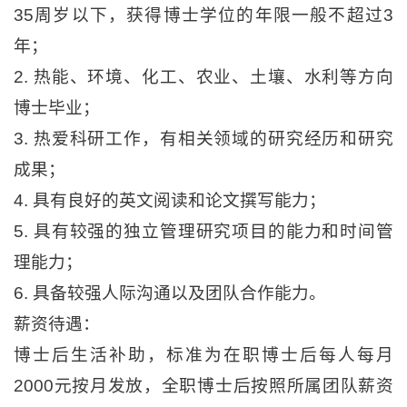
35周岁以下，获得博士学位的年限一般不超过3
年；
2. 热能、环境、化工、农业、土壤、水利等方向
博士毕业；
3. 热爱科研工作，有相关领域的研究经历和研究
成果；
4. 具有良好的英文阅读和论文撰写能力；
5. 具有较强的独立管理研究项目的能力和时间管
理能力；
6. 具备较强人际沟通以及团队合作能力。
薪资待遇：
博士后生活补助，标准为在职博士后每人每月
2000元按月发放，全职博士后按照所属团队薪资