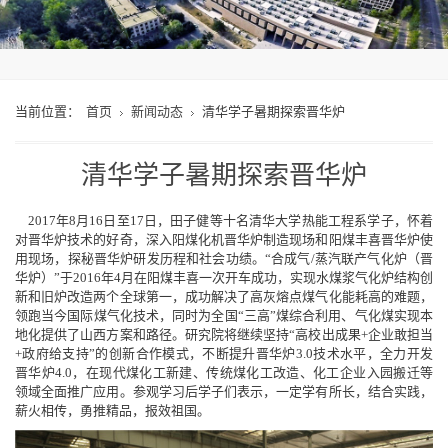
当前位置：
首页
新闻动态
清华学子暑期探索晋华炉
清华学子暑期探索晋华炉
2017年8月16日至17日，田子健等十名清华大学热能工程系学子，怀着
对晋华炉技术的好奇，深入阳煤化机晋华炉制造现场和阳煤丰喜晋华炉使
用现场，探秘晋华炉研发历程和社会功绩。“合成气/蒸汽联产气化炉（晋
华炉）”于2016年4月在阳煤丰喜一次开车成功，实现水煤浆气化炉结构创
新和旧炉改造两个全球第一，成功解决了高灰熔点煤气化能耗高的难题，
领跑当今国际煤气化技术，同时为全国“三高”煤综合利用、气化煤实现本
地化提供了山西方案和路径。研究院将继续坚持“高校出成果+企业敢担当
+政府给支持”的创新合作模式，不断提升晋华炉3.0技术水平，全力开发
晋华炉4.0，在现代煤化工新建、传统煤化工改造、化工企业入园搬迁等
领域全面推广应用。参观学习后学子们表示，一定学有所长，结合实践，
薪火相传，勇推精品，报效祖国。