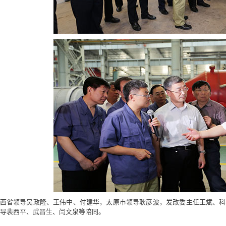
西省领导吴政隆、王伟中、付建华，太原市领导耿彦波，发改委主任王斌、科
导裴西平、武晋生、闫文泉等陪同。