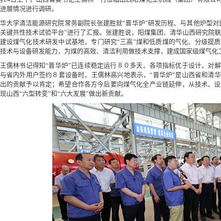
进展情况进行调研。
华大学清洁能源研究院常务副院长张建胜就“晋华炉”研发历程、与其他炉型对
关键共性技术试验平台”进行了汇报。张建胜说，阳煤集团、清华山西研究院联
建设煤气化技术研发中试基地，专门研究“三高”煤和低质煤的气化、分级提
技术与设备研发能力，为煤的高效、清洁利用做技术支撑，建成国家级煤气化
王儒林书记得知“晋华炉”已连续稳定运行８０多天，各项指标优于设计，对解
与省内外用户签约８套设备时，王儒林高兴地表示，“晋华炉”是山西省和清华
出的贡献予以肯定；希望合作各方今后要向煤气化全产业链延伸，从技术、设
现山西“六型转变”和“六大发展”做出新贡献。