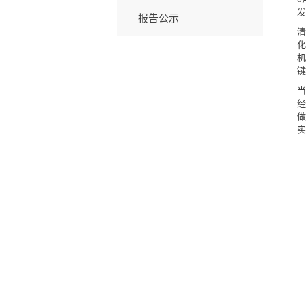
发
报告公示
清
化
机
键
当
经
做
实